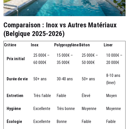
Comparaison : Inox vs Autres Matériaux
(Belgique 2025-2026)
Critère
Inox
Polypropylène
Béton
Liner
25 000€ –
15 000€ –
25 000€ –
10 000€ –
Prix initial
60 000€
35 000€
50 000€
20 000€
8-10 ans
Durée de vie
50+ ans
30-40 ans
50+ ans
(liner)
Entretien
Très faible
Faible
Élevé
Moyen
Hygiène
Excellente
Très bonne
Moyenne
Moyenne
Écologie
Excellente
Bonne
Faible
Faible