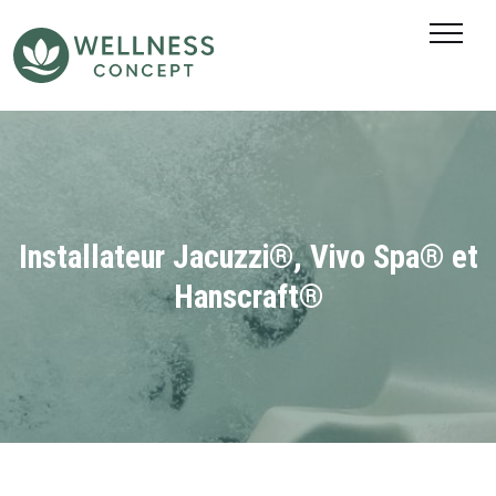
SAUNAS EXTÉRIEURS
SAUNAS INFRAROUGES
PISCINES
PISCINES CONTAINER
Installateur Jacuzzi®, Vivo Spa® et
ACTUALITÉS
Hanscraft®