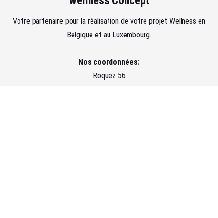
Wellness Concept
Votre partenaire pour la réalisation de votre projet Wellness en
Belgique et au Luxembourg.
Nos coordonnées:
Roquez 56
4845
Jalhay
Belgique
087 84 05 00
Accueil
»
spa de nage
© 2025 Wellness Concept. Tous droits réservés.
Politique de confidentialité et vie
privée.